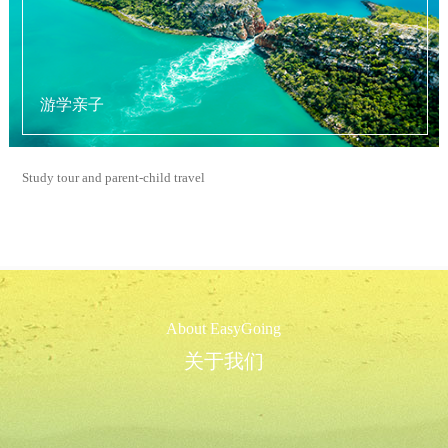
游学亲子
Study tour and parent-child travel
About EasyGoing
关于我们